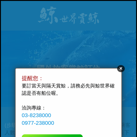
國外旅客賞鯨訂位
×
提醒您：
要訂當天與隔天賞鯨，請務必先與鯨世界確
認是否有船位喔。
洽詢專線：
03-8238000
0977-238000
(步驟 1 / 2)
請選擇：出航日期、套票方案、航次、乘客
人數，及填寫下方聯絡資訊等必填欄位後，即可點最下